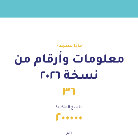
ماذا ستجد؟
معلومات وأرقام من
نسخة ٢٠٢٦
٣٦
النسخ الماضية
٢٠٠٠٠٠
زائر