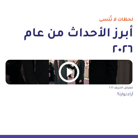
لحظات لا تُنسى
أبرز الأحداث من عام
٢٠٢٦
معرض الخريف ٢٠٢٦
معرض
آراء زوارنا!
اكت