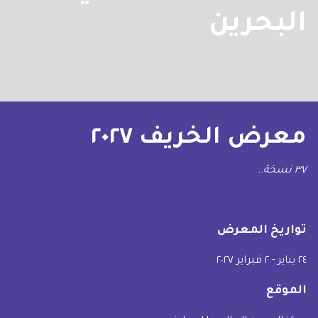
البحرين
معرض الخريف ٢٠٢٧
٣٧ نسخة..
تواريخ المعرض
٢٤ يناير - ٢ فبراير ٢٠٢٧
الموقع