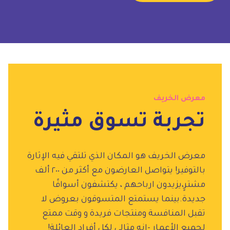
معرض الخريف
تجربة تسوق مثيرة
معرض الخريف هو المكان الذي تلتقي فيه الإثارة
بالتوفير! يتواصل العارضون مع أكثر من ٢٠٠ ألف
مشترٍ،يزيدون ارباحهم ، يكتشفون أسواقًا
جديدة.بينما يستمتع المتسوقون بعروض لا
تقبل المنافسة ومنتجات فريدة و وقت ممتع
لجميع الأعمار -إنه مثالي لكل أفراد العائلة!