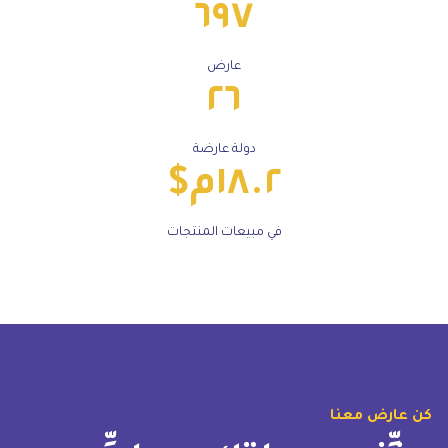
٦٩٧
عارض
٢٦
دولة عارضة
١٨.٢م$
في مبيعات المنتجات
كن عارض معنا