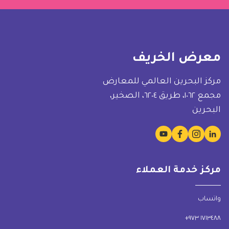
معرض الخريف
مركز البحرين العالمي للمعارض
مجمع ١٠٦٢، طريق ٦٢٠٤، الصخير،
البحرين
مركز خدمة العملاء
واتساب
١٧١٣٤٨٨ ٩٧٣+