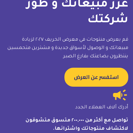
عزِّز مبيعاتك و طوِّر
شركتك
قم بعرض منتوجات في معرض الخريف ٢٠٢٧ لزيادة
مبيعاتك و الوصول لأسواق جديدة و مشترين متحمسين
ينتظرون بضاعتك بفارغ الصبر
استفسر عن العرض
campaign
أدرك آلاف العملاء الجدد
تواصل مع أكثر من ٢٠٠,٠٠٠ متسوق متشوقون
لاكتشاف منتوجاتك واشترائها.