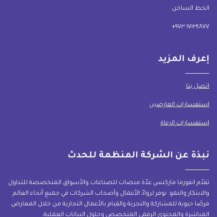
الخط الساخن
١٧١٣٤٨٧٧ ٩٧٣+
إعرف المزيد
اتصل بنا
استفسارات العارضين
استفسارات الرعاة
نبذة عن الشركة المنظمة للحدث
تقدّم انفورما ماركتس عدّة منصات للصناعات والأسواق المتخصصة للتداول
والابتكار والنمو. نوفر لروادّ الأعمال وأصحاب الشركات في جميع أنحاء العالم
فرصًا حيوية للمشاركة والتجربة والقيام بالأعمال التجارية من خلال المعارض
المباشرة والمحتوى الرقمي المتخصص وحلول البيانات العملية.